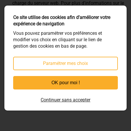
charge du serveur web. Pour plus d'informations sur le
traitement de vos données et l'exercice de vos droits,
reportez-vous à notre
politique de confidentialité
.
Ce site utilise des cookies afin d’améliorer votre
expérience de navigation
* Les informations nécessaires au traitement de votre
Vous pouvez paramétrer vos préférences et
demande sont marquées par un astérisque.
modifier vos choix en cliquant sur le lien de
gestion des cookies en bas de page.
Envoyer
Paramétrer mes choix
OK pour moi !
Continuer sans accepter